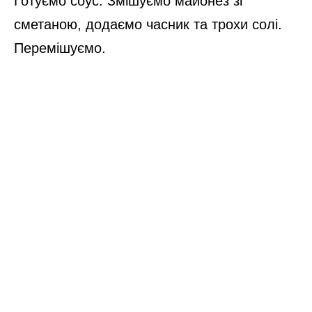
Готуємо соус. Змішуємо майонез зі
сметаною, додаємо часник та трохи солі.
Перемішуємо.