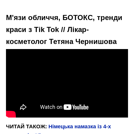
М'язи обличчя, БОТОКС, тренди
краси з Tik Tok // Лікар-
косметолог Тетяна Чернишова
ЧИТАЙ ТАКОЖ:
Німецька намазка із 4-х