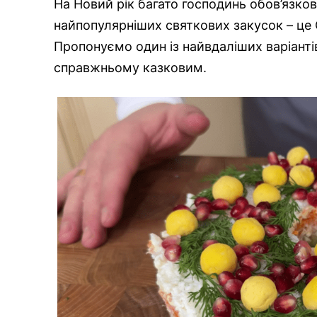
На Новий рік багато господинь обов’язков
найпопулярніших святкових закусок – це О
Пропонуємо один із найвдаліших варіантів
справжньому казковим.