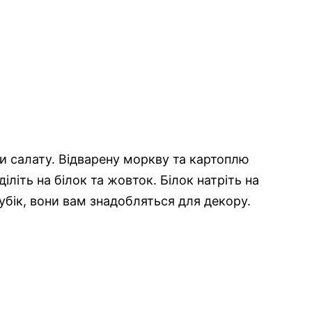
нти салату. Відварену моркву та картоплю
діліть на білок та жовток. Білок натріть на
убік, вони вам знадобляться для декору.