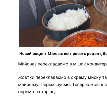
Новий рецепт Мімози: всі просять рецепт, бо 
Майонез перекладаємо в мішок кондитерс
Жовтки перекладаємо в окрему миску т
майонезу. Перемішуємо. Тепер із жовтків
окремо на тарілці.