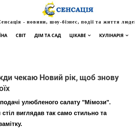
Сенсація - новини, шоу-бізнес, події та життя люде
ЇНА
СВІТ
ДІМ ТА САД
ЦІКАВЕ
КУЛІНАРІЯ
жди чекаю Новий рік, щоб знову
оїх
 подачі улюбленого салату "Мімози".
 стіл виглядав так само стильно та
замітку.