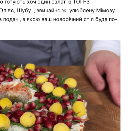
о готують хоч один салат із ТОП-3
лів’є, Шубу і, звичайно ж, улюблену Мімозу.
 подачі, з якою ваш новорічний стіл буде по-